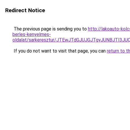
Redirect Notice
The previous page is sending you to
http://lakoauto-kol
berles-kenyelmes-
oldalat/sarkeresztur/JTEwJTdGJUJGJTgyJUNBJTI
If you do not want to visit that page, you can
return to t