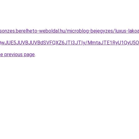
csonzes.berelheto-weboldal.hu/microblog-bejegyzes/luxus-lakoa
3JUQwJUE5JUVBJUVBdSVFQXZ6JTI3JTIy/MmtaJTE1RyU1Qy
he previous page
.