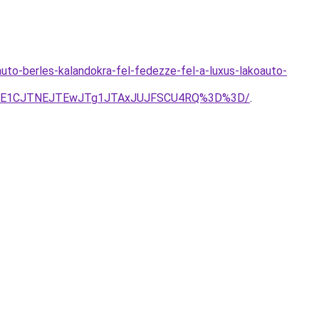
uto-berles-kalandokra-fel-fedezze-fel-a-luxus-lakoauto-
U5OE1CJTNEJTEwJTg1JTAxJUJFSCU4RQ%3D%3D/
.