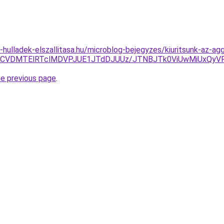
e-hulladek-elszallitasa.hu/microblog-bejegyzes/kiuritsunk-az-a
BVCVDMTElRTclMDVPJUE1JTdDJUUz/JTNBJTk0ViUwMiUxQyVF
he previous page
.