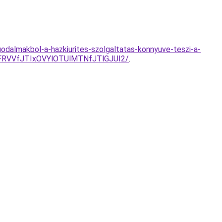
ggodalmakbol-a-hazkiurites-szolgaltatas-konnyuve-teszi-a-
RVVfJTIxOVYlOTUlMTNfJTlGJUI2/
.