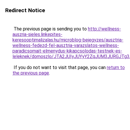
Redirect Notice
The previous page is sending you to
http://wellness-
auszria-sieles.linkepites-
keresooptimalizalas.hu/microblog-bejegyzes/ausztria-
wellness-fedezd-fel-ausztria-varazslatos-wellness-
paradicsomait-elmenydus-kikapcsolodas-testnek-es-
leleknek/domoszlo/JTA2JUIyJUYyY2ZqJUM3JURG
If you do not want to visit that page, you can
return to
the previous page
.